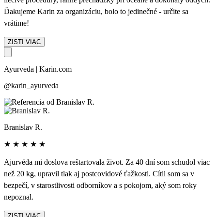
Ďakujeme Karin za organizáciu, bolo to jedinečné - určite sa
vrátime!
ZISTI VIAC
Ayurveda | Karin.com
@karin_ayurveda
Branislav R.
★
★
★
★
★
Ajurvéda mi doslova reštartovala život. Za 40 dní som schudol viac
než 20 kg, upravil tlak aj postcovidové ťažkosti. Cítil som sa v
bezpečí, v starostlivosti odborníkov a s pokojom, aký som roky
nepoznal.
ZISTI VIAC