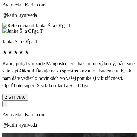
Ayurveda | Karin.com
@karin_ayurveda
Janka Š. a Oľga T.
★
★
★
★
★
Karin, pobyt v rezorte Mangosteen v Thajsku bol výborný, užili sme
si to s pôžitkom! Ďakujeme za sprostredkovanie. Budeme rady, ak
nám dáte vedieť o novinkách vo vašej ponuke aj v budúcnosti.
Opäť bolo super! S vďakou Janka Š. a Oľga T.
ZISTI VIAC
Ayurveda | Karin.com
@karin_ayurveda