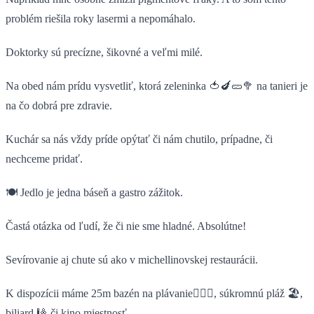
problém riešila roky lasermi a nepomáhalo.
Doktorky sú precízne, šikovné a veľmi milé.
Na obed nám prídu vysvetliť, ktorá zeleninka 🍅🍆🥒🥦 na tanieri je
na čo dobrá pre zdravie.
Kuchár sa nás vždy príde opýtať či nám chutilo, prípadne, či
nechceme pridať.
🍽 Jedlo je jedna báseň a gastro zážitok.
Častá otázka od ľudí, že či nie sme hladné. Absolútne!
Sevírovanie aj chute sú ako v michellinovskej restaurácii.
K dispozícii máme 25m bazén na plávanie🏊🏼‍♀️, súkromnú pláž 🏖,
biliard 🎱 či kino miestnosť.