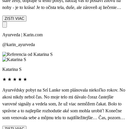
staré ženy, doprajte si tento pobyt, naozaj vás to postaví znovu na
nohy - je to krása! Je to očista tela, duše, ale zároveň aj liečenie
zdravotných problémov.
ZISTI VIAC
Ayurveda | Karin.com
@karin_ayurveda
Katarina S
★
★
★
★
★
Ayurvédsky pobyt na Srí Lanke som plánovala niekoľko rokov. No
akosi nikdy nebol čas. No moje telo mi dávalo čoraz častejšie
varovné signály a vedela som, že už viac nemôžem čakat. Bolo to
správne a to najlepšie rozhodutie aké som mohla urobiť! Konečne
som venovala sebe a môjmu telu to najdôležitejšie… Čas, pozornosť
a starostlivosť. Ayurvédsky pobyt ma naštartoval a ukázal mi ako sa
ZISTI VIAC