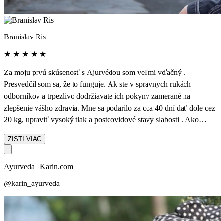
Branislav Ris
★
★
★
★
★
Za moju prvú skúsenosť s Ajurvédou som veľmi vďačný .
Presvedčil som sa, že to funguje. Ak ste v správnych rukách
odborníkov a trpezlivo dodržiavate ich pokyny zamerané na
zlepšenie vášho zdravia. Mne sa podarilo za cca 40 dní dať dole cez
20 kg, upraviť vysoký tlak a postcovidové stavy slabosti . Ako
normálne má reštartovali. Nemohli sme veľmi behať preč z rezortu ,
ZISTI VIAC
ale na druhej strane sme na to nemali ani čas , keďže stále sme mali
nejaké procedúry. Musím vyzdvihnúť vašu profesionalitu a
Ayurveda | Karin.com
ľudskosť pri všetkých organizačných veciach, čo napomohlo
môjmu pozitívnemu dojmu z prvej návštevy Srí Lanky a vlastne aj
@karin_ayurveda
Ajurvédskeho centra. Cítil som sa tam veľmi dobre, v bezpečí a
personál bol milý a ochotný . Počasie je tam super, stále stabilná
teplota. Ani trochu dažďa nevadilo -:) Vašu cestovku už