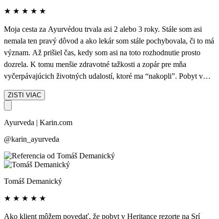
★
★
★
★
★
Moja cesta za Ayurvédou trvala asi 2 alebo 3 roky. Stále som asi
nemala ten pravý dôvod a ako lekár som stále pochybovala, či to má
význam. Až prišiel čas, kedy som asi na toto rozhodnutie prosto
dozrela. K tomu menšie zdravotné tažkosti a zopár pre mňa
vyčerpávajúcich životných udalostí, ktoré ma “nakopli”. Pobyt v
rezorte na Srí Lanke bol napokon jedno z mojich TOP rozhodnutí!
ZISTI VIAC
Aspoň trošku som videla prácu ayurvédskych lekárov (ktorá ma
profesne zaujímala), spoznala som veľa úžasných ľudí a malými
Ayurveda | Karin.com
výletmi aj atmosféru krajiny. Život ľudí na Srí Lanke nám všetkým
uštedril poriadnu lekciu pokory a človek si uvedomi mnoho vecí, na
@karin_ayurveda
ktoré v tomto rýchlom svete akosi “nemá čas “. Ayurvédsky pobyt
je každopádne zážitkom, relaxom a všetko len to pozitívne, čo
človeka za krátku chvíľu v mysli napadne. Ďakujem aj Karin
Tomáš Demanický
Grófovej, ktorá je človekom na svojom mieste a robí svoju prácu s
láskou. Záverom len toľko, že o rok som tam opäť a už teraz sa
★
★
★
★
★
teším!
Ako klient môžem povedať, že pobyt v Heritance rezorte na Srí