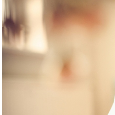
ľudí, ktorí sa o Vás počas pobytu starajú. Pôsobili ako jedna veľká
súdržná rodina, a aj celková atmosféra počas pobytu tak pôsobila.
Snažia sa vyhovieť za každých okolností všetkým vašim želaniam, a
zabezpeciť tak čo najväčší komfort a pohodu. Ako som písal vyššie,
2 týždne v tomto rezorte ubehli ako voda, okrem perfektných
liečebných procedúr a chutného jedla, mi bolo sprostredkovaných aj
niekoľko úžasných zážitkov (rybolov na otvorenom mori, výlet na
Safari atď) a tento pobyt bol jedno z mojich (manželkiných)
najlepších rozhodnutí v živote. A aj keď takéto niečo vyhladávajú
zväčša ženy, MUŽI nebojte sa!, poďte do toho, je to kombinácia
perfektného relaxu a starostlivosti o svoje telo a ducha, a bonus na
záver je, že sa budete počas celého pobytu cítiť ako Maharadža.
Nevahajte sa obrátiť na Karin a určite neoľutujete!