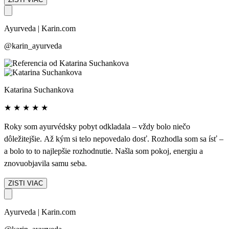
stravovať, aby som sa cítila lepšie a mala viac enerie. Kombinácia
jogy a každodenných terapií, masáží, mi pomohli s mojimi
Ayurveda | Karin.com
problémami s chrbticou a v neposlednom rade, pobyt bol balzamom
pre moju myseľ a dušu. Karin ďakujem za jej profesionálny prístup
@karin_ayurveda
a všetky informácie o ayurvéde, ktoré mi poskytla. Už teraz sa teším
na ďalší ayurvédsky pobyt.
Katarina Suchankova
★
★
★
★
★
Roky som ayurvédsky pobyt odkladala – vždy bolo niečo
dôležitejšie. Až kým si telo nepovedalo dosť. Rozhodla som sa ísť –
a bolo to to najlepšie rozhodnutie. Našla som pokoj, energiu a
znovuobjavila samu seba.
ZISTI VIAC
Ayurveda | Karin.com