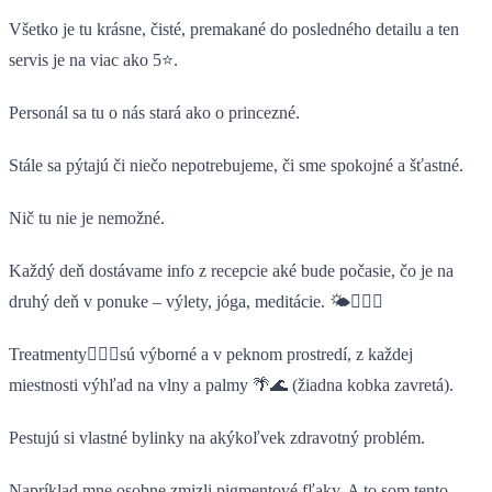
Všetko je tu krásne, čisté, premakané do posledného detailu a ten
servis je na viac ako 5⭐️.
Personál sa tu o nás stará ako o princezné.
Stále sa pýtajú či niečo nepotrebujeme, či sme spokojné a šťastné.
Nič tu nie je nemožné.
Každý deň dostávame info z recepcie aké bude počasie, čo je na
druhý deň v ponuke – výlety, jóga, meditácie. 🌤🧘🏽‍♀️
Treatmenty🧖🏼‍♀️sú výborné a v peknom prostredí, z každej
miestnosti výhľad na vlny a palmy 🌴🌊 (žiadna kobka zavretá).
Pestujú si vlastné bylinky na akýkoľvek zdravotný problém.
Napríklad mne osobne zmizli pigmentové fľaky. A to som tento