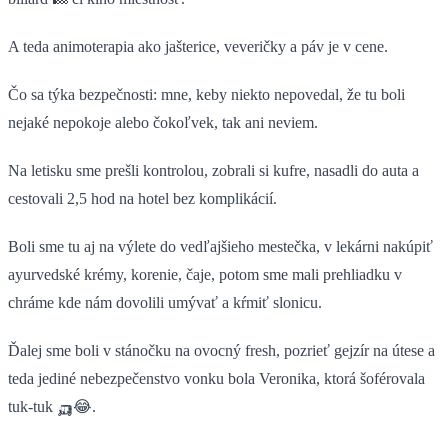
A teda animoterapia ako jašterice, veveričky a páv je v cene.
Čo sa týka bezpečnosti: mne, keby niekto nepovedal, že tu boli
nejaké nepokoje alebo čokoľvek, tak ani neviem.
Na letisku sme prešli kontrolou, zobrali si kufre, nasadli do auta a
cestovali 2,5 hod na hotel bez komplikácií.
Boli sme tu aj na výlete do vedľajšieho mestečka, v lekárni nakúpiť
ayurvedské krémy, korenie, čaje, potom sme mali prehliadku v
chráme kde nám dovolili umývať a kŕmiť slonicu.
Ďalej sme boli v stánočku na ovocný fresh, pozrieť gejzír na útese a
teda jediné nebezpečenstvo vonku bola Veronika, ktorá šoférovala
tuk-tuk 🛺😂.