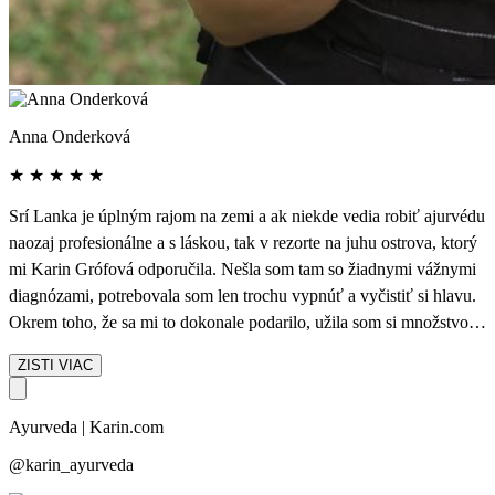
Anna Onderková
★
★
★
★
★
Srí Lanka je úplným rajom na zemi a ak niekde vedia robiť ajurvédu
naozaj profesionálne a s láskou, tak v rezorte na juhu ostrova, ktorý
mi Karin Grófová odporučila. Nešla som tam so žiadnymi vážnymi
diagnózami, potrebovala som len trochu vypnúť a vyčistiť si hlavu.
Okrem toho, že sa mi to dokonale podarilo, užila som si množstvo
úžasných procedúr a cítila sa dokonale rozmaznávaná. A zažila na
ZISTI VIAC
vlastnej koži, i videla na ostatných návštevníkoch rezortu, aké sú
účinky ajurvédy liečivé. Prostredie rezortu je nádherné, priamo pri
Ayurveda | Karin.com
pláži a s množstvom zelene, personál veľmi milý a ochotný a
ajurvédska strava výborná. Zo všetkých procedúr som si najviac
@karin_ayurveda
obľúbila Shirodaru, ktorá je doslova balzamom na dušu. O