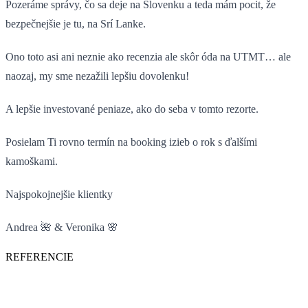
Pozeráme správy, čo sa deje na Slovenku a teda mám pocit, že
bezpečnejšie je tu, na Srí Lanke.
Ono toto asi ani neznie ako recenzia ale skôr óda na UTMT… ale
naozaj, my sme nezažili lepšiu dovolenku!
A lepšie investované peniaze, ako do seba v tomto rezorte.
Posielam Ti rovno termín na booking izieb o rok s ďalšími
kamoškami.
Najspokojnejšie klientky
Andrea 🌺 & Veronika 🌸
REFERENCIE