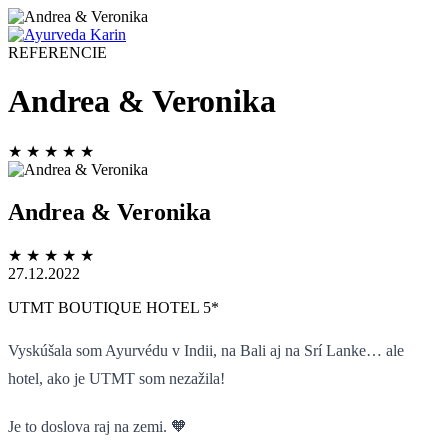
REFERENCIE
Andrea & Veronika
★
★
★
★
★
Andrea & Veronika
★
★
★
★
★
27.12.2022
UTMT BOUTIQUE HOTEL 5*
Vyskúšala som Ayurvédu v Indii, na Bali aj na Srí Lanke… ale
hotel, ako je UTMT som nezažila!
Je to doslova raj na zemi. 🧡