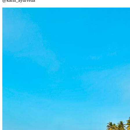
@karin_ayurveda