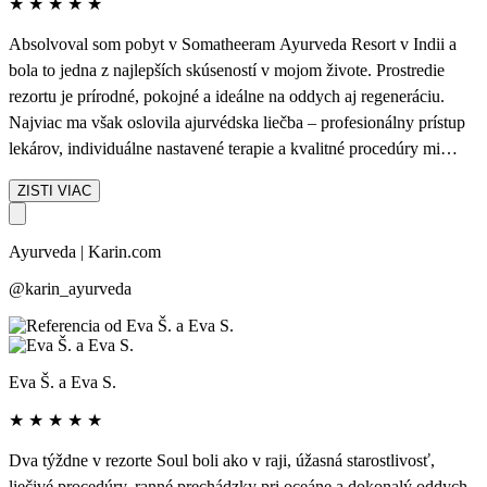
★
★
★
★
★
Absolvoval som pobyt v Somatheeram Ayurveda Resort v Indii a
bola to jedna z najlepších skúseností v mojom živote. Prostredie
rezortu je prírodné, pokojné a ideálne na oddych aj regeneráciu.
Najviac ma však oslovila ajurvédska liečba – profesionálny prístup
lekárov, individuálne nastavené terapie a kvalitné procedúry mi
výrazne pomohli zlepšiť zdravie aj celkovo sa cítim výborne
ZISTI VIAC
Personál bol veľmi milý a ochotný, cítil som sa tam naozaj
výnimočne. Pobyt určite odporúčam každému, kto hľadá dobrú
Ayurveda | Karin.com
ayurvédu - ja sa chcem vrátiť určite.
@karin_ayurveda
Eva Š. a Eva S.
★
★
★
★
★
Dva týždne v rezorte Soul boli ako v raji, úžasná starostlivosť,
liečivé procedúry, ranné prechádzky pri oceáne a dokonalý oddych.