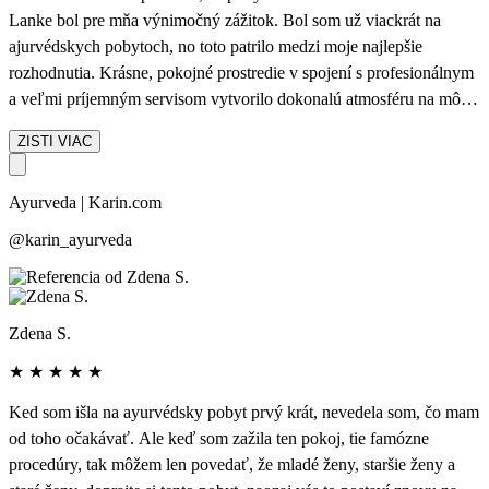
Lanke bol pre mňa výnimočný zážitok. Bol som už viackrát na
ajurvédskych pobytoch, no toto patrilo medzi moje najlepšie
rozhodnutia. Krásne, pokojné prostredie v spojení s profesionálnym
a veľmi príjemným servisom vytvorilo dokonalú atmosféru na môj
oddych. Veľká vďaka patrí aj Karin, ktorá mi ako vždy výborne
ZISTI VIAC
poradila , s ňou ide všetko hladko a celá organizácia prebehla bez
akýchkoľvek problémov. Určite odporúčam každému, kto hľadá
Ayurveda | Karin.com
kvalitnú ajurvédu.
@karin_ayurveda
Zdena S.
★
★
★
★
★
Ked som išla na ayurvédsky pobyt prvý krát, nevedela som, čo mam
od toho očakávať. Ale keď som zažila ten pokoj, tie famózne
procedúry, tak môžem len povedať, že mladé ženy, staršie ženy a