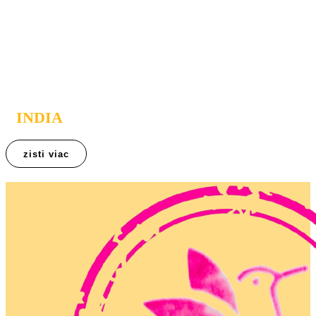
SOMATHEERAM
AUTENTICKÁ TRADIČNÁ AYURVEDA
V KERALE
INDIA
zisti viac
Somatheeram Ayurveda Resort
Ak túžite po skutočne hlbokej ayurvedskej liečbe priamo v jej
rodisku, toto je miesto, kde sa tisícročná tradícia stretáva s odbornou
medicínou a dlhoročnou praxou.