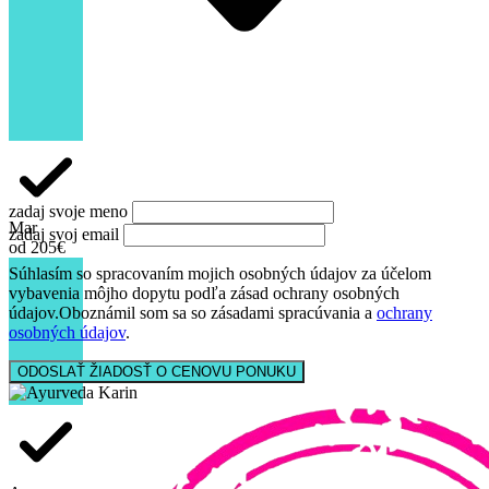
Somatheeram je miesto pre ľudí, ktorí to myslia so svojím zdravím
vážne.
Je to návrat k podstate. K rovnováhe. K sebe.
zadaj svoje meno
Mar
zadaj svoj email
od 205€
Súhlasím so spracovaním mojich osobných údajov za účelom
vybavenia môjho dopytu podľa zásad ochrany osobných
údajov.
Oboznámil som sa so zásadami spracúvania a
ochrany
osobných údajov
.
ODOSLAŤ ŽIADOSŤ O CENOVU PONUKU