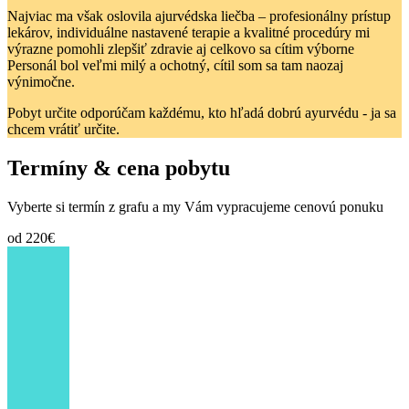
Najviac ma však oslovila ajurvédska liečba – profesionálny prístup
lekárov, individuálne nastavené terapie a kvalitné procedúry mi
Všetky tri rezorty fungujú pod rovnakým odborným ayurvedským
výrazne pomohli zlepšiť zdravie aj celkovo sa cítim výborne
vedením a ponúkajú kvalitnú liečebnú starostlivosť. Klienti si môžu
Personál bol veľmi milý a ochotný, cítil som sa tam naozaj
vybrať medzi jednotlivými rezortmi podľa preferovaného štandardu
výnimočne.
ubytovania, polohy v areáli a rozpočtu.
Pobyt určite odporúčam každému, kto hľadá dobrú ayurvédu - ja sa
chcem vrátiť určite.
K dispozícii sú rôzne typy izieb a bungalovov – od jednoduchšieho,
Termíny & cena pobytu
autentického štandardu až po vyšší komfort a luxusnejšie
ubytovanie. Vďaka tomu si každý klient môže zvoliť kombináciu
liečebného programu a úrovne ubytovania podľa svojich potrieb.
Vyberte si termín z grafu a my Vám vypracujeme cenovú ponuku
Pre koho je toto miesto ideálne?
od 220€
Pre ľudí a klientov, ktorí:
chcú riešiť zdravotné problémy do hĺbky
potrebujú skutočnú detoxikáciu (pančakarma)
hľadajú odborné vedenie skúsených ayurvedských lekárov