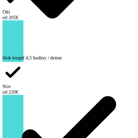
Okt
od 205€
blok terapií 4,5 hodiny / denne
Nov
od 220€