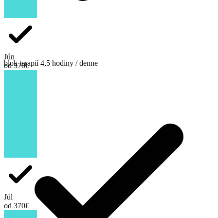
Jún
blok terapií 4,5 hodiny / denne
od 370€
Júl
od 370€