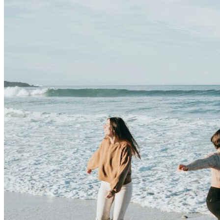
situovaný na pokojnom pobrežnom kopci v južnej časti Phuketu.
Tento výnimočný rezort je určený výhradne pre dospelých a je
zasvätený autentickým, systematicky vedeným ayurvedským
programom.
Tu sa tradičná liečebná múdrosť praktizuje s rešpektom a
odbornosťou. Každý klient absolvuje osobnú konzultáciu a má
individuálne nastavený liečebný plán podľa svojho zdravotného
stavu a potrieb.
Mangosteen neponúka len dovolenku.
Ponúka skutočnú cestu späť k rovnováhe.
Holistická atmosféra a absolútny komfort
Rezort ponúka
47 súkromných víl
, rozmiestnených na tropickom
svahu s rozlohou približne 25 000 m². Každá vila je malým