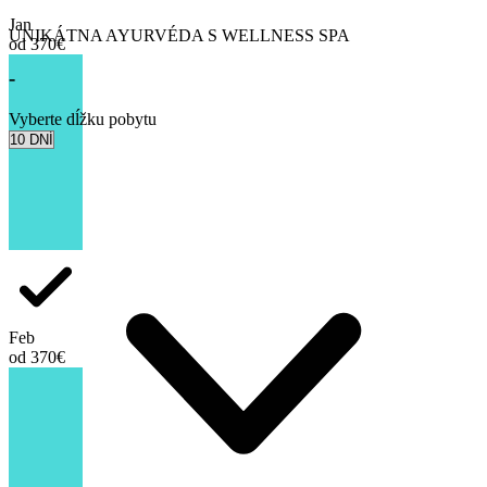
Mangosteen kladie dôraz na kvalitu a detaily:
Jan
UNIKÁTNA AYURVÉDA S WELLNESS SPA
od 370€
680 m² veľký bazén so slanou vodou, ktorý zachytáva
slnečné lúče počas celého dňa
-
fitness centrum s výhľadom na ostrovy
Vyberte dĺžku pobytu
Mangosteen Ayurveda Spa vrátane nového Crystal Spa
kvalitná joga a relaxačné aktivity
Joga dopĺňa liečebný proces a podporuje fyzickú aj mentálnu
rovnováhu.
Feb
Mangosteen Ayurveda & Wellness Resort je miesto pre ľudí a
od 370€
klientov, ktorí hľadajú autentickú ayurvedu v exotickom prostredí
Thajska, s odborným vedením, kvalitnými terapiami, nádherným
výhľadom z kopca a vysokým štandardom služieb.
Je to harmonické spojenie profesionálnej ayurvedskej liečby,