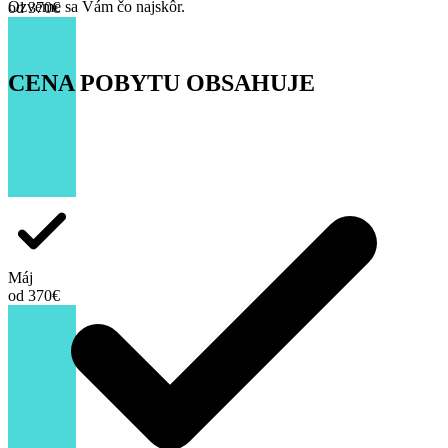
Ozveme sa Vám čo najskôr.
od 370€
CENA POBYTU OBSAHUJE
Máj
od 370€