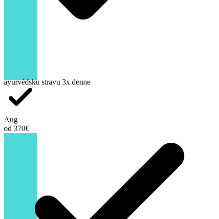
ayurvédsku stravu 3x denne
Aug
od 370€