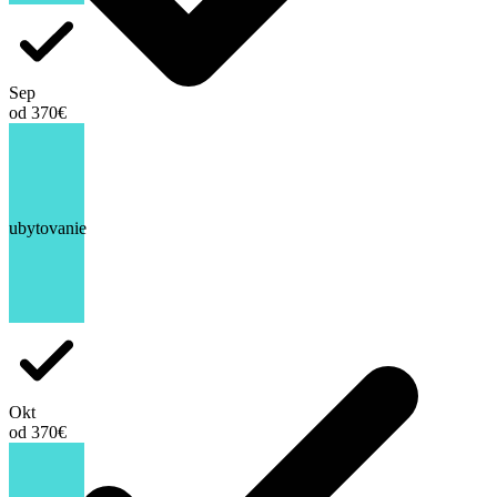
Sep
od 370€
ubytovanie
Okt
od 370€