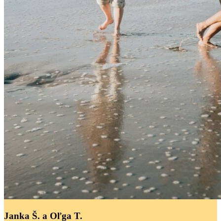
útočiskom – presvetlená jemným svetlom, zariadená v prírodných
tónoch a vytvorená tak, aby poskytovala priestor na oddych, pokoj a
vnútorné stíšenie.
Z kopca sa otvára nádherný výhľad na more a okolitú krajinu. Pre
klientov je v prípade záujmu zabezpečený odvoz na pláž, kde si
môžu vychutnať more a tropickú atmosféru Phuketu.
Kvalitná ayurvedská starostlivosť a lekár z Indie
Rezort má k dispozícii
dvoch interných ayurvedských lekárov
,
ktorí dohliadajú na priebeh liečby. Terapie sú vedené profesionálne a
s dôrazom na detail.
Mangosteen je známy tým, že venuje pozornosť každému aspektu
pobytu:
odborné ayurvedské konzultácie
Janka Š. a Oľga T.
individuálne nastavené liečebné programy