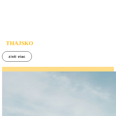
MANGOSTEEN
UNIKÁTNA AYURVÉDA S WELLNESS
SPA
THAJSKO
zisti viac
Mangosteen Ayurveda & Wellness Resort – Phuket, Thajsko
Objavte hlbšiu rovnováhu v ayurvedskom rezorte na Phukete v
Thajsku.
Mangosteen Ayurveda & Wellness Resort je rodinný rezort