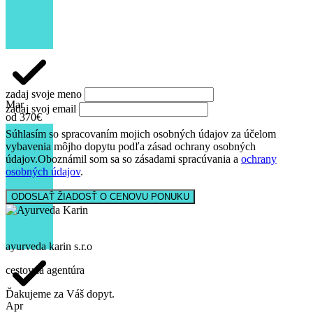
tropickej prírody a príjemnej, rodinnej atmosféry.
zadaj svoje meno
Mar
zadaj svoj email
od 370€
Súhlasím so spracovaním mojich osobných údajov za účelom
vybavenia môjho dopytu podľa zásad ochrany osobných
údajov.
Oboznámil som sa so zásadami spracúvania a
ochrany
osobných údajov
.
ODOSLAŤ ŽIADOSŤ O CENOVU PONUKU
ayurveda karin
s.r.o
cestovná agentúra
Ďakujeme za Váš dopyt.
Apr