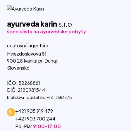
ayurveda karin
s.r.o
špecialista na ayurvédske pobyty
cestovná agentúra
Hviezdoslavova 81
900 28 Ivanka pri Dunaji
Slovensko
IČO: 52268861
DIČ: 2120981544
Bratislava I. oddiel Sro, vl. č.135867 / B
+421 905 919 479
+421 903 700 244
Po–Pia:
9:00–17:00