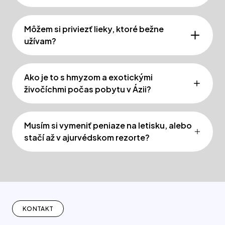
Môžem si priviezť lieky, ktoré bežne
užívam?
Ako je to s hmyzom a exotickými
živočíchmi počas pobytu v Ázii?
Musím si vymeniť peniaze na letisku, alebo
stačí až v ajurvédskom rezorte?
KONTAKT