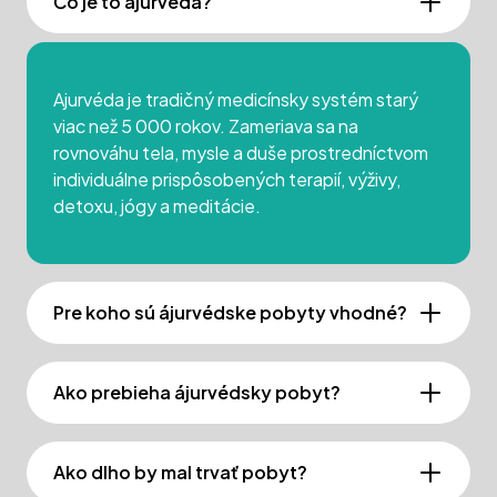
Čo je to ájurvéda?
Ajurvéda je tradičný medicínsky systém starý
viac než 5 000 rokov. Zameriava sa na
rovnováhu tela, mysle a duše prostredníctvom
individuálne prispôsobených terapií, výživy,
detoxu, jógy a meditácie.
Pre koho sú ájurvédske pobyty vhodné?
Ako prebieha ájurvédsky pobyt?
Ako dlho by mal trvať pobyt?