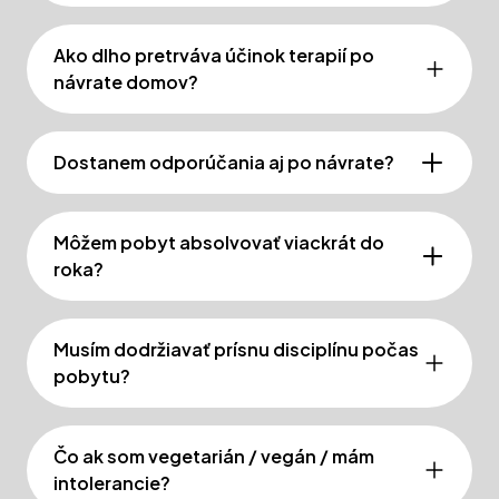
Ako dlho pretrváva účinok terapií po
návrate domov?
Dostanem odporúčania aj po návrate?
Môžem pobyt absolvovať viackrát do
roka?
Musím dodržiavať prísnu disciplínu počas
pobytu?
Čo ak som vegetarián / vegán / mám
intolerancie?