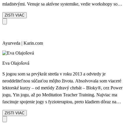
mladistvými. Venuje sa aktívne systemike, vedie workshopy so
zameraním na stavanie rodinných, vzťahových konštelácií.Okrem
ZISTI VIAC
toho už vyše 15 rokov miluje a učí vinyasa flow yogu. Pomáha jej
pri tom jej aktívna minulosť reprezentantky/aktívnej pretekárky v
modernej gymnastike. Yogu a terapeutickú prácu aktívne prepája.
Špecializuje sa na silu prepojení medzi telom a mysľou, dušou,
Ayurveda | Karin.com
emóciami. Pracuje s touto synergiou a cielene využíva jej hĺbku.
Múdrosť ayurvédy a tomu zodpovedajúci spôsob života jej učaroval
už veľmi dávno.
Eva Olajošová
S jogou som sa prvýkrát stretla v roku 2013 a odvtedy je
neoddeliteľnou súčasťou môjho života. Absolvovala som viaceré
lektorské kurzy – od metódy Zdravý chrbát – Bloky®️, cez Power
jogu, Yin jogu, až po Meditation Teacher Training. Najviac ma
fascinuje spojenie jogy s fyzioterapiou, preto kladiem dôraz na
správne a fyziologické prevedenie pohybu. Moja cesta je neustálym
ZISTI VIAC
vzdelávaním sa – od workshopov, cez ďalšie lektorské kurzy, až po
ročné štúdium praktickej ajurvédy s Kristínou Paulus. Joga je pre
mňa cestou k rovnováhe tela a mysle, ktorú rada zdieľam aj s