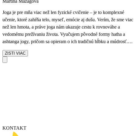
Martina Mazágová
Joga je pre mňa viac než len fyzické cvičenie – je to komplexné
učenie, ktoré zahŕňa telo, myseľ, emócie aj dušu. Verím, že sme viac
než len hmota, a práve joga nám ukazuje cestu k rovnováhe a
vedomému prežívaniu života. Vyučujem pôvodné formy hatha a
ashtanga jogy, pričom sa opieram o ich tradičnú hĺbku a múdrosť.
Zároveň vnímam silné prepojenie jogy s moderným pohľadom na
ZISTI VIAC
dlhovekosť, neurovedu a koučing. V praxi sa tak stretáva
starodávna tradícia s novými poznatkami, ktoré nám pomáhajú žiť
zdravšie, dlhšie a s väčšou vnútornou harmóniou. Pre mňa je joga
cestou, ktorá nás učí spomaliť, vnímať sami seba a rozvíjať
potenciál, ktorý v sebe každý nosíme.
KONTAKT