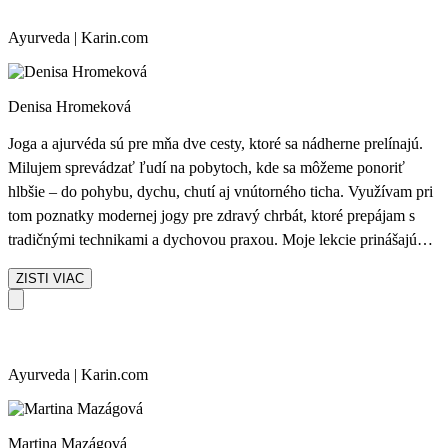
ostatnými.
Ayurveda | Karin.com
Denisa Hromeková
Joga a ajurvéda sú pre mňa dve cesty, ktoré sa nádherne prelínajú.
Milujem sprevádzať ľudí na pobytoch, kde sa môžeme ponoriť
hlbšie – do pohybu, dychu, chutí aj vnútorného ticha. Využívam pri
tom poznatky modernej jogy pre zdravý chrbát, ktoré prepájam s
tradičnými technikami a dychovou praxou. Moje lekcie prinášajú
autenticitu, prirodzenosť a priestor na načúvanie vlastnému telu i
ZISTI VIAC
duši.
Ayurveda | Karin.com
Martina Mazágová