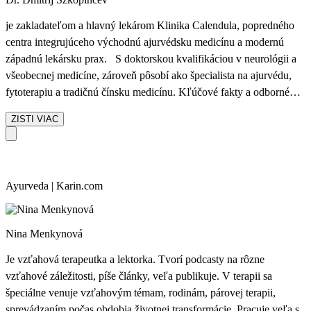
znamená individuálnu a odbornú starostlivosť od vysoko
kvalifikovanej lekárky, ktorá spája tradičnú múdrosť ajurvédy s
je zakladateľom a hlavný lekárom Klinika Calendula, popredného
hlbokým pochopením moderného života
centra integrujúceho východnú ajurvédsku medicínu a modernú
západnú lekársku prax. S doktorskou kvalifikáciou v neurológii a
všeobecnej medicíne, zároveň pôsobí ako špecialista na ajurvédu,
fytoterapiu a tradičnú čínsku medicínu. Kľúčové fakty a odborné
zameranie: Viac než 30 rokov skúseností v oblasti integratívnej
ZISTI VIAC
medicíny, zahŕňajúcej diagnostiku, terapiu a prevenciu. Špecializuje
sa na liečbu metabolických porúch, autoimunitných a chronických
ochorení, nervového a pohybového aparátu, pričom využíva
kombináciu lekárskej diagnostiky a individuálnych ajurvédskych
Ayurveda | Karin.com
protokolov. Autor vedeckých prác a pravidelný prednášateľ v
oblasti fytoterapie a komplementárnej medicíny. Zakladá a vedie
kliniku, ktorá kladie dôraz na individuálny prístup, spojenie tradičnej
Nina Menkynová
ajurvédy s modernou medicínou a prevenciu pred ochorením – nie
len liečbu príznakov.
Je vzťahová terapeutka a lektorka. Tvorí podcasty na rôzne
vzťahové záležitosti, píše články, veľa publikuje. V terapii sa
špeciálne venuje vzťahovým témam, rodinám, párovej terapii,
sprevádzaním počas obdobia životnej transformácie. Pracuje veľa s