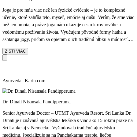
Joga je pre mňa viac než len fyzické cvičenie – je to komplexné
učenie, ktoré zahŕňa telo, myseľ, emócie aj dušu. Verím, že sme viac
než len hmota, a práve joga nám ukazuje cestu k rovnováhe a
vedomému prežívaniu života. Vyučujem pôvodné formy hatha a
ashtanga jogy, pričom sa opieram o ich tradičnú hĺbku a múdrosť.
Zároveň vnímam silné prepojenie jogy s moderným pohľadom na
ZISTI VIAC
dlhovekosť, neurovedu a koučing. V praxi sa tak stretáva
starodávna tradícia s novými poznatkami, ktoré nám pomáhajú žiť
zdravšie, dlhšie a s väčšou vnútornou harmóniou. Pre mňa je joga
cestou, ktorá nás učí spomaliť, vnímať sami seba a rozvíjať
Ayurveda | Karin.com
potenciál, ktorý v sebe každý nosíme.
Dr. Dinali Nisansala Pandipperuma
Senior Ayurveda Doctor – UTMT Ayurveda Resort, Sri Lanka Dr.
Dinali je uznávaná ajurvédska lekárka s viac ako 15 rokmi praxe na
Srí Lanke aj v Nemecku. Vyštudovala tradičnú ajurvédsku
medicínu, špecializuje sa na Panchakarma terapie, liečbu