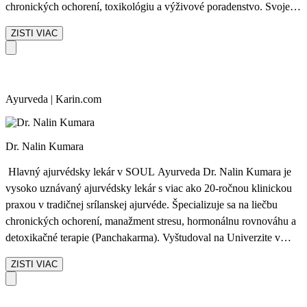
chronických ochorení, toxikológiu a výživové poradenstvo. Svoje
skúsenosti získala v prestížnych inštitútoch na Srí Lanke a v Indii
ZISTI VIAC
(SNA Ayurveda Nursing Home, Kerala) a počas dvoch rokov
pôsobila ako ajurvédska lekárka v hoteli Elbresidenz, Bad Schandau
– Germany. Aktuálne vedie tím lekárov v UTMT Ayurveda Resort,
kde s hlbokým porozumením tradičnej medicíny a moderného
Ayurveda | Karin.com
prístupu pomáha hosťom obnoviť rovnováhu tela a mysle. Dr.
Dinali verí, že skutočné zdravie vzniká, keď sa telo, myseľ a duch
pohybujú v harmónii.
Dr. Nalin Kumara
Hlavný ajurvédsky lekár v SOUL Ayurveda Dr. Nalin Kumara je
vysoko uznávaný ajurvédsky lekár s viac ako 20-ročnou klinickou
praxou v tradičnej srílanskej ajurvéde. Špecializuje sa na liečbu
chronických ochorení, manažment stresu, hormonálnu rovnováhu a
detoxikačné terapie (Panchakarma). Vyštudoval na Univerzite v
Colombe a vo svojej praxi spája hlboké tradičné poznatky s
ZISTI VIAC
moderným, empatickým prístupom k pacientom. Jeho filozofiou je,
že skutočné liečenie začína pochopením človeka – nie len jeho
choroby. V rezorte SOUL Ayurveda vedie celý lekársky tím a