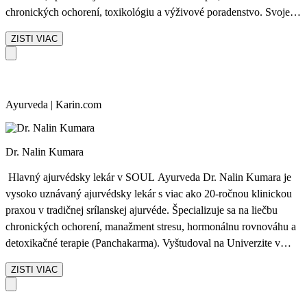
chronických ochorení, toxikológiu a výživové poradenstvo. Svoje
skúsenosti získala v prestížnych inštitútoch na Srí Lanke a v Indii
ZISTI VIAC
(SNA Ayurveda Nursing Home, Kerala) a počas dvoch rokov
pôsobila ako ajurvédska lekárka v hoteli Elbresidenz, Bad Schandau
– Germany. Aktuálne vedie tím lekárov v UTMT Ayurveda Resort,
kde s hlbokým porozumením tradičnej medicíny a moderného
Ayurveda | Karin.com
prístupu pomáha hosťom obnoviť rovnováhu tela a mysle. Dr.
Dinali verí, že skutočné zdravie vzniká, keď sa telo, myseľ a duch
pohybujú v harmónii.
Dr. Nalin Kumara
Hlavný ajurvédsky lekár v SOUL Ayurveda Dr. Nalin Kumara je
vysoko uznávaný ajurvédsky lekár s viac ako 20-ročnou klinickou
praxou v tradičnej srílanskej ajurvéde. Špecializuje sa na liečbu
chronických ochorení, manažment stresu, hormonálnu rovnováhu a
detoxikačné terapie (Panchakarma). Vyštudoval na Univerzite v
Colombe a vo svojej praxi spája hlboké tradičné poznatky s
ZISTI VIAC
moderným, empatickým prístupom k pacientom. Jeho filozofiou je,
že skutočné liečenie začína pochopením človeka – nie len jeho