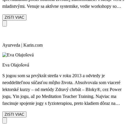
mladistvými. Venuje sa aktívne systemike, vedie workshopy so
zameraním na stavanie rodinných, vzťahových konštelácií.Okrem
ZISTI VIAC
toho už vyše 15 rokov miluje a učí vinyasa flow yogu. Pomáha jej
pri tom jej aktívna minulosť reprezentantky/aktívnej pretekárky v
modernej gymnastike. Yogu a terapeutickú prácu aktívne prepája.
Špecializuje sa na silu prepojení medzi telom a mysľou, dušou,
Ayurveda | Karin.com
emóciami. Pracuje s touto synergiou a cielene využíva jej hĺbku.
Múdrosť ayurvédy a tomu zodpovedajúci spôsob života jej učaroval
už veľmi dávno.
Eva Olajošová
S jogou som sa prvýkrát stretla v roku 2013 a odvtedy je
neoddeliteľnou súčasťou môjho života. Absolvovala som viaceré
lektorské kurzy – od metódy Zdravý chrbát – Bloky®️, cez Power
jogu, Yin jogu, až po Meditation Teacher Training. Najviac ma
fascinuje spojenie jogy s fyzioterapiou, preto kladiem dôraz na
správne a fyziologické prevedenie pohybu. Moja cesta je neustálym
ZISTI VIAC
vzdelávaním sa – od workshopov, cez ďalšie lektorské kurzy, až po
ročné štúdium praktickej ajurvédy s Kristínou Paulus. Joga je pre