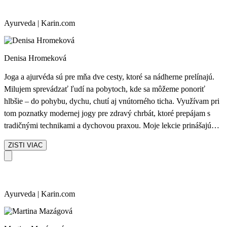
mňa cestou k rovnováhe tela a mysle, ktorú rada zdieľam aj s
ostatnými.
Ayurveda | Karin.com
Denisa Hromeková
Joga a ajurvéda sú pre mňa dve cesty, ktoré sa nádherne prelínajú.
Milujem sprevádzať ľudí na pobytoch, kde sa môžeme ponoriť
hlbšie – do pohybu, dychu, chutí aj vnútorného ticha. Využívam pri
tom poznatky modernej jogy pre zdravý chrbát, ktoré prepájam s
tradičnými technikami a dychovou praxou. Moje lekcie prinášajú
autenticitu, prirodzenosť a priestor na načúvanie vlastnému telu i
ZISTI VIAC
duši.
Ayurveda | Karin.com