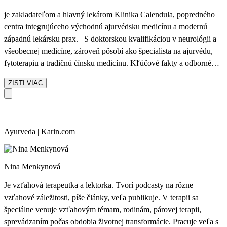
znamená individuálnu a odbornú starostlivosť od vysoko
kvalifikovanej lekárky, ktorá spája tradičnú múdrosť ajurvédy s
je zakladateľom a hlavný lekárom Klinika Calendula, popredného
hlbokým pochopením moderného života
centra integrujúceho východnú ajurvédsku medicínu a modernú
západnú lekársku prax. S doktorskou kvalifikáciou v neurológii a
všeobecnej medicíne, zároveň pôsobí ako špecialista na ajurvédu,
fytoterapiu a tradičnú čínsku medicínu. Kľúčové fakty a odborné
zameranie: Viac než 30 rokov skúseností v oblasti integratívnej
ZISTI VIAC
medicíny, zahŕňajúcej diagnostiku, terapiu a prevenciu. Špecializuje
sa na liečbu metabolických porúch, autoimunitných a chronických
ochorení, nervového a pohybového aparátu, pričom využíva
kombináciu lekárskej diagnostiky a individuálnych ajurvédskych
Ayurveda | Karin.com
protokolov. Autor vedeckých prác a pravidelný prednášateľ v
oblasti fytoterapie a komplementárnej medicíny. Zakladá a vedie
kliniku, ktorá kladie dôraz na individuálny prístup, spojenie tradičnej
Nina Menkynová
ajurvédy s modernou medicínou a prevenciu pred ochorením – nie
len liečbu príznakov.
Je vzťahová terapeutka a lektorka. Tvorí podcasty na rôzne
vzťahové záležitosti, píše články, veľa publikuje. V terapii sa
špeciálne venuje vzťahovým témam, rodinám, párovej terapii,
sprevádzaním počas obdobia životnej transformácie. Pracuje veľa s