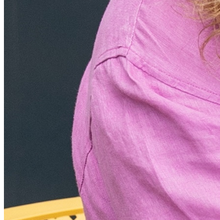
keltská sauna
ľadová jaskyňa
infračervená sauna
dva oddychové priestory (Buddha’s Place a Ganesha’s Spirit)
Wellness ponuka zahŕňa aj klasické a východné masáže, napríklad:
Aug
od 369€
čiastočné a celotelové masáže
masáže horúcimi kameňmi
aromaterapeutické masáže
reflexné masáže chodidiel
lymfodrenáž
energetické vyrovnávacie masáže a zábaly
Rezort ponúka aj kozmetické ošetrenia so značkami Sothys, Maria
Galland a Cosmeceuticals.