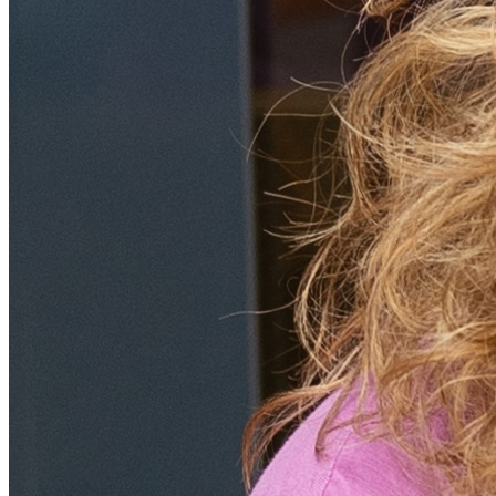
solárium
oddychové zóny pri bazénoch
Jún
od 369€
Termálna voda je hydrogénuhličitanovo-chloridová s teplotou 27 –
36 °C a má priaznivé účinky napríklad pri reumatických
ťažkostiach, redukcii stresu a podpore regenerácie.
Kombinácia ayurvedských terapií a termálnej vody výrazne
posilňuje liečebný efekt pobytu.
Sauny a wellness zázemie
Súčasťou rezortu je rozsiahly saunový svet, ktorý podporuje
detoxikáciu a uvoľnenie:
Júl
fínska sauna
od 369€
bylinková sauna
soľná sauna