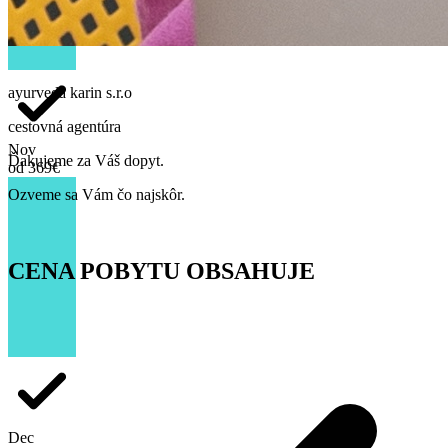
ayurveda karin
s.r.o
cestovná agentúra
Nov
Ďakujeme za Váš dopyt.
od 369€
Ozveme sa Vám čo najskôr.
CENA POBYTU OBSAHUJE
Dec